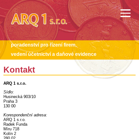
poradenství pro řízení firem,
vedení účetnictví a daňové evidence
Kontakt
ARQ 1 s.r.o.
Sídlo:
Husinecká 903/10
Praha 3
130 00
Korespondenční adresa:
ARQ 1 s.r.o.
Radek Funda
Míru 718
Kolín 2
280 02