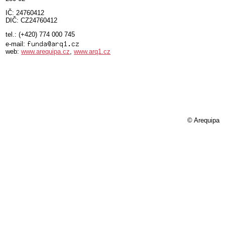
IČ: 24760412
DIČ: CZ24760412
tel.: (+420) 774 000 745
e-mail:
web:
www.arequipa.cz
,
www.arq1.cz
© Arequipa